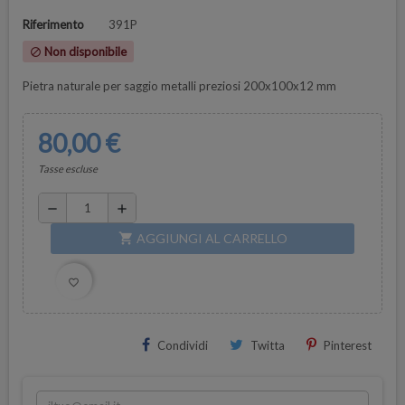
Riferimento
391P
Non disponibile
block
Pietra naturale per saggio metalli preziosi 200x100x12 mm
80,00 €
Tasse escluse
remove
add
AGGIUNGI AL CARRELLO
shopping_cart
favorite_border
Condividi
Twitta
Pinterest