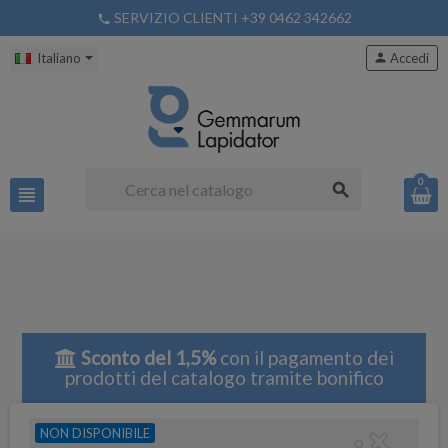
SERVIZIO CLIENTI +39 0462 342662
phone
Italiano
person
Accedi
0
search
view_headline
Sconto del 1,5%
con il pagamento dei
prodotti del catalogo tramite bonifico
NON DISPONIBILE