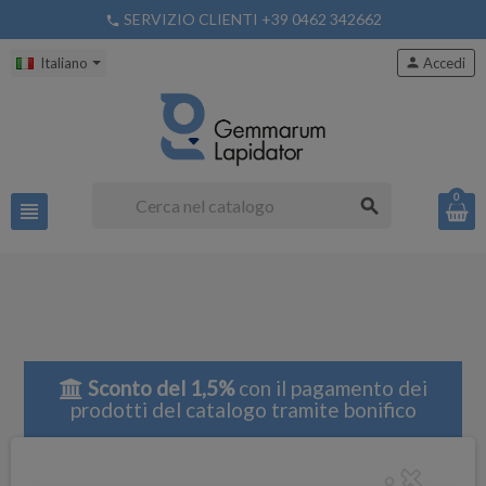
SERVIZIO CLIENTI +39 0462 342662
phone
Italiano
person
Accedi
0
search
view_headline
Sconto del 1,5%
con il pagamento dei
prodotti del catalogo tramite bonifico