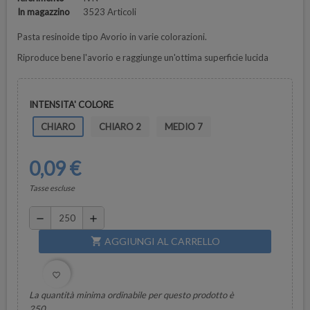
In magazzino
3523 Articoli
Pasta resinoide tipo Avorio in varie colorazioni.
Riproduce bene l'avorio e raggiunge un'ottima superficie lucida
INTENSITA' COLORE
CHIARO
CHIARO 2
MEDIO 7
0,09 €
Tasse escluse
remove
add
AGGIUNGI AL CARRELLO
shopping_cart
favorite_border
La quantità minima ordinabile per questo prodotto è
250.