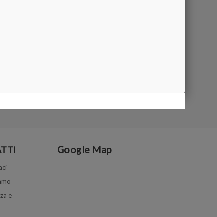
Google Map
TTI
aci
iamo
za e