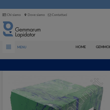
Chi siamo
Dove siamo
Contattaci
location_on
view_headline
HOME
GEMMO
MENU