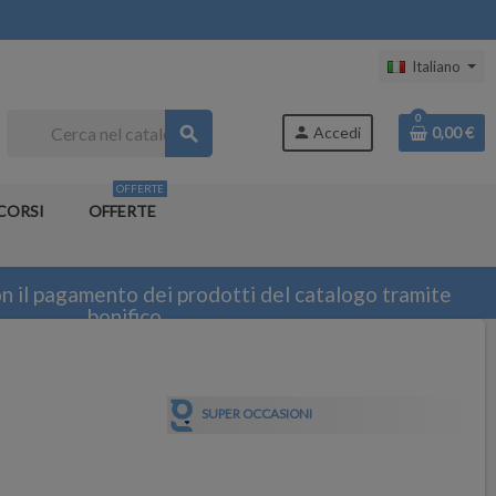
Italiano
0
search
person
Accedi
0,00 €
OFFERTE
CORSI
OFFERTE
n il pagamento dei prodotti del catalogo tramite
bonifico
SUPER OCCASIONI