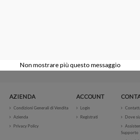
Pasta di Turchese con venatura
0,09 €
Non mostrare più questo messaggio
AZIENDA
ACCOUNT
CONTA
Condizioni Generali di Vendita
Login
Contatt
Azienda
Registrati
Dove s
Privacy Policy
Assisten
Supporto