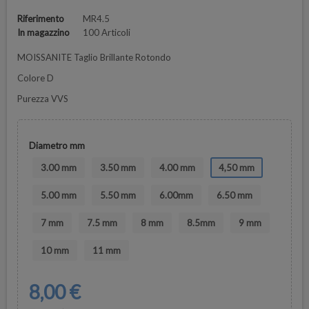
Riferimento
MR4.5
In magazzino
100 Articoli
MOISSANITE Taglio Brillante Rotondo
Colore D
Purezza VVS
Diametro mm
3.00 mm
3.50 mm
4.00 mm
4,50 mm
5.00 mm
5.50 mm
6.00mm
6.50 mm
7 mm
7.5 mm
8 mm
8.5mm
9 mm
10 mm
11 mm
8,00 €