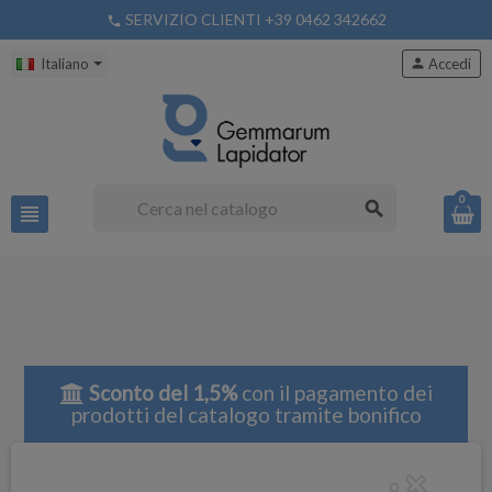
SERVIZIO CLIENTI +39 0462 342662
phone
Italiano
person
Accedi
0
search
view_headline
Sconto del 1,5%
con il pagamento dei
prodotti del catalogo tramite bonifico