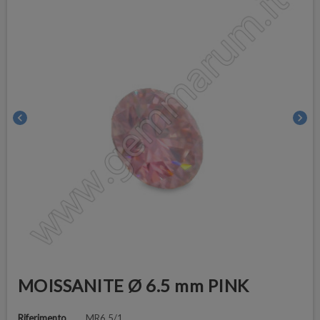
chevron_left
chevron_right
MOISSANITE Ø 6.5 mm PINK
Riferimento
MR6.5/1