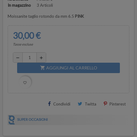
In magazzino
3 Articoli
Moissanite taglio rotondo da mm 6.5
PINK
30,00 €
Tasse escluse
remove
add
AGGIUNGI AL CARRELLO
shopping_cart
favorite_border
Condividi
Twitta
Pinterest
SUPER OCCASIONI