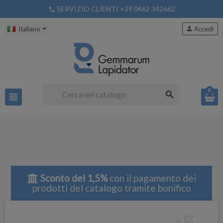
SERVIZIO CLIENTI +39 0462 342662
phone
Italiano
person
Accedi
0
search
view_headline
Sconto del 1,5%
con il pagamento dei
prodotti del catalogo tramite bonifico