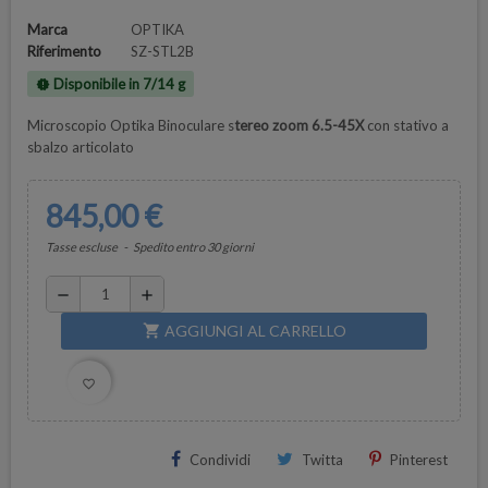
Marca
OPTIKA
Riferimento
SZ-STL2B
Disponibile in 7/14 g
new_releases
Microscopio Optika Binoculare s
tereo zoom 6.5-45X
con stativo a
sbalzo articolato
845,00 €
Tasse escluse
Spedito entro 30 giorni
remove
add
AGGIUNGI AL CARRELLO
shopping_cart
favorite_border
Condividi
Twitta
Pinterest