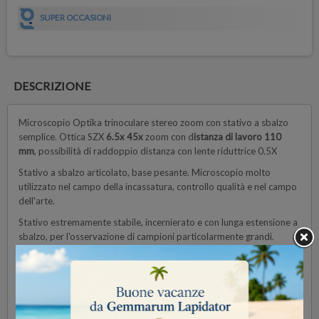
SUPER OCCASIONI
DESCRIZIONE
Microscopio Optika trinoculare stereo zoom con stativo a sbalzo
semplice. Ottica SZX
6.5x 45x
zoom con d
istanza di lavoro 110
mm
, possibilità di raddoppio distanza con lente riduttrice 0.5X
Stativo a sbalzo articolato, base pesante. Microscopio molto
utilizzato nel campo della incassatura, controllo qualità e nel campo
dell'arte.
Stativo estremamente stabile, incernierato e con lunga estensione a
sbalzo, per l'osservazione di campioni particolarmente grandi.
Sono garantiti movimenti orizzontali e verticali fluidi e la testa può
essere facilmente ruotata e inclinata per l'ispezione ad angoli
obliqui.
Dimensioni base:
260×210 mm