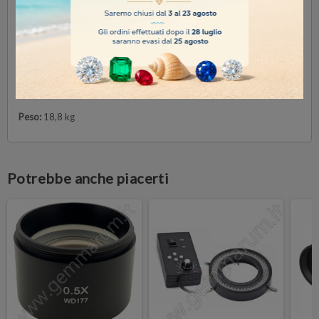
Dimensioni colonna:
Ø32×425 mm
Braccio orizzontale:
515 mm
Altezza massima del campione:
440 mm
Movimento di rotazione:
360°
Movimento di inclinazione:
180°
Peso:
18,8 kg
Potrebbe anche piacerti