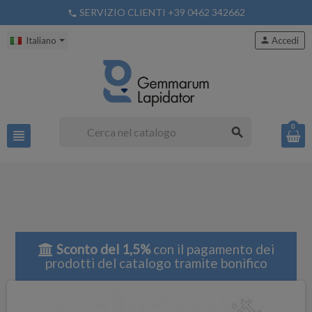
SERVIZIO CLIENTI +39 0462 342662
phone
Italiano
person
Accedi
0
search
view_headline
Sconto del 1,5%
con il pagamento dei
prodotti del catalogo tramite bonifico