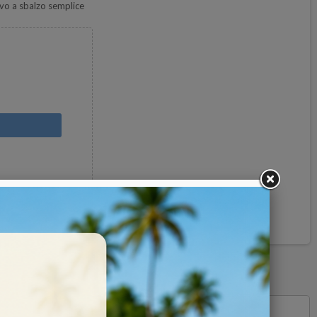
vo a sbalzo semplice
Pinterest