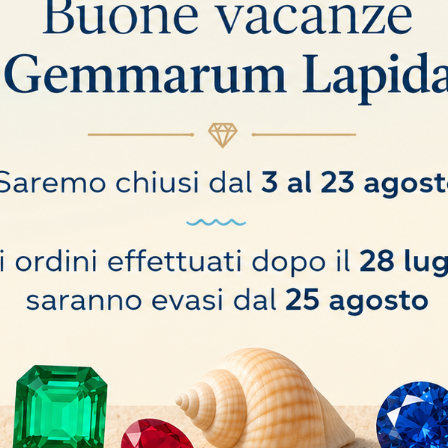
 campo della incassatura, controllo qualità e nel campo dell'arte.
mpioni particolarmente grandi.
e facilmente ruotata per l'ispezione ad angoli obliqui.
no.