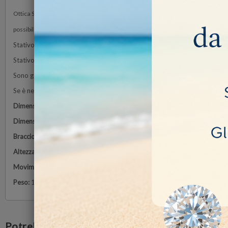
Ottica SZX 6.5x - 45x zoom con distanza di lavoro 110 mm,
possibilità di raddoppio distanza con lente riduttrice 0.5X
Stativo a sbalzo semplice, base pesante. Microscopio molto utilizzato nel
Stativo a sbalzo lungo ed estremamente stabile per l'osservazione di ca
Sono garantiti movimenti orizzontali e verticali fluidi e la testa può esser
Se è necessaria l'illuminazione, è possibile scegliere un illuminatore ester
Dimensioni base
: 230×230 mm
Dimensioni colonna
: Ø32×435 mm.
Braccio orizzontale
: 415 mm
Altezza massima del campione:
400 mm
Movimento di rotazione
: 360°
Peso:
14,00 kg
Potrebbe anche piacerti