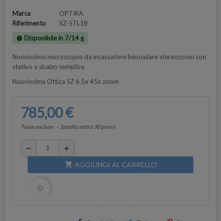
Marca
OPTIKA
Riferimento
SZ-STL1B
Disponibile in 7/14 g
new_releases
Nuovissimo microscopio da incassatore binoculare stereozoom con
stativo a sbalzo semplice
Nuovissima Ottica SZ 6.5x 45x zoom
785,00 €
Tasse escluse
Spedito entro 30 giorni
remove
add
AGGIUNGI AL CARRELLO
shopping_cart
favorite_border