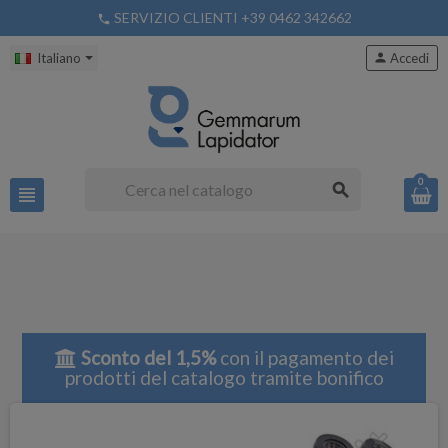
SERVIZIO CLIENTI +39 0462 342662
phone
Italiano
person
Accedi
0
search
view_headline
Sconto del 1,5%
con il pagamento dei
prodotti del catalogo tramite bonifico