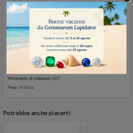
di campioni particolarmente grandi.
Sono garantiti movimenti orizzontali e verticali fluidi e la testa può
essere facilmente ruotata per l'ispezione ad angoli obliqui.
Se è necessaria l'illuminazione, è possibile scegliere un illuminatore
esterno.
Dimensioni base:
230×230 mm
Dimensioni colonna
: Ø32×435 mm.
Braccio orizzontale
: 415 mm
Altezza massima del campion
e: 400 mm
Movimento di rotazione
: 360°
Peso
: 14,00 kg
Potrebbe anche piacerti