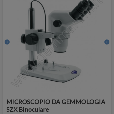
chevron_left
chevron_right
MICROSCOPIO DA GEMMOLOGIA
SZX Binoculare