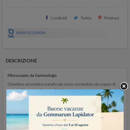
Condividi
Twitta
Pinterest
SUPER OCCASIONI
DESCRIZIONE
Microscopio da Gemmologia
Obiettivo acromatico parafocale zoom comandato da coppia di
manopole poste sul corpo obiettivo stesso.
Oculari 10x a grande campo visivo
Ingrandimenti:
variabili in continuità da 7 a 45X.
distanza di lavoro:
100 mm.
Stativo
a colonna regolabile