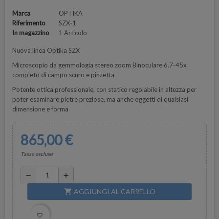
Marca
OPTIKA
Riferimento
SZX-1
In magazzino
1 Articolo
Nuova linea Optika SZX
Microscopio da gemmologia stereo zoom Binoculare 6.7-45x
completo di campo scuro e pinzetta
Potente ottica professionale, con statico regolabile in altezza per
poter esaminare pietre preziose, ma anche oggetti di qualsiasi
dimensione e forma
865,00 €
Tasse escluse
remove
add
AGGIUNGI AL CARRELLO
shopping_cart
favorite_border