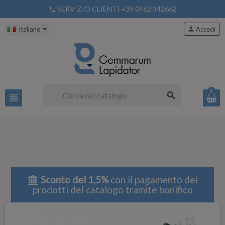
SERVIZIO CLIENTI +39 0462 342662
phone
Italiano
person
Accedi
0
search
view_headline
Sconto del 1,5%
con il pagamento dei
prodotti del catalogo tramite bonifico