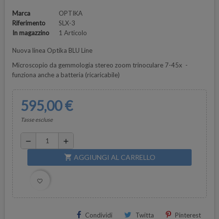
Marca
OPTIKA
Riferimento
SLX-3
In magazzino
1 Articolo
Nuova linea Optika BLU Line
Microscopio da gemmologia stereo zoom trinoculare 7-45x -
funziona anche a batteria (ricaricabile)
595,00 €
Tasse escluse
remove
add
AGGIUNGI AL CARRELLO
shopping_cart
favorite_border
Condividi
Twitta
Pinterest