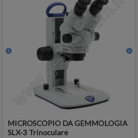
chevron_left
chevron_right
MICROSCOPIO DA GEMMOLOGIA
SLX-3 Trinoculare