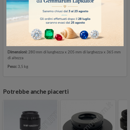
volte superiore rispetto a una lampadina alogena standard.
Utilizzo senza fili, totalmente indipendente dalla rete
elettrica/batterie:
questo microscopio funziona con o senza
batterie, grazie a tre batterie ricaricabili NiMH (non incluse) per la
massima autonomia in esterni (12 ore di autonomia, a media
intensità).
Alimentatore esterno multi-presa 100-240 V CA/5 V CC.
Dimensioni:
280 mm di lunghezza x 205 mm di larghezza x 365 mm
di altezza
Peso:
3,5 kg
Potrebbe anche piacerti