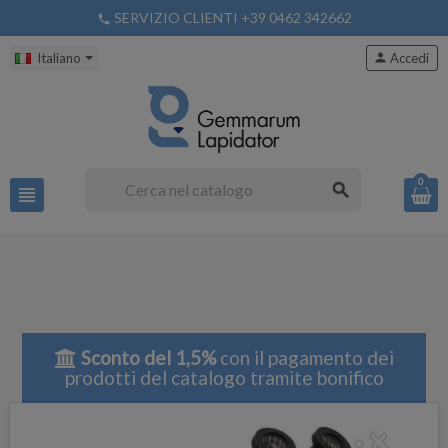
SERVIZIO CLIENTI +39 0462 342662
phone
Italiano
person
Accedi
0
search
view_headline
Sconto del 1,5%
con il pagamento dei
prodotti del catalogo tramite bonifico