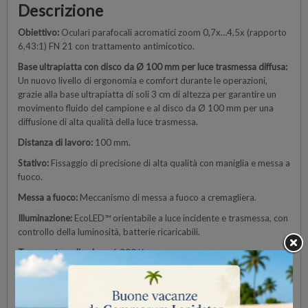
Descrizione
Obiettivo:
Oculari parafocali acromatici zoom 0,7x…4,5x (rapporto
6,43:1) FN 21 con trattamento antimicotico.
Base ultrapiatta con disco da Ø 100 mm per luce trasmessa diffusa:
Un nuovo livello di ergonomia e comfort durante le operazioni,
grazie alla base ultrapiatta di soli 3 cm di altezza per garantire un
movimento fluido del campione e al disco da Ø 100 mm per una
diffusione di alta qualità della luce trasmessa.
Distanza di lavoro:
100 mm.
Stativo:
Fissaggio di precisione di alta qualità con maniglia e messa a
fuoco.
Messa a fuoco:
Meccanismo di messa a fuoco a cremagliera.
Illuminazione:
EcoLED™ orientabile a luce incidente e trasmessa, con
controllo della luminosità, batterie ricaricabili.
Temperatura di colore:
6.300 K.
Illuminazione a LED a lunga durata (che garantisce oltre 20 anni di
utilizzo):
risparmio di denaro ed energia grazie alla lunga durata dei
LED (65.000 ore, 22 anni con un utilizzo di 8 ore al giorno), oltre 20