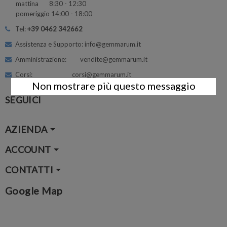
mattina 8:30 - 12:30
pomeriggio 14:00 - 18:00
Tel:
+39 0462 342662
Assistenza e Supporto: info@gemmarum.it
Amministrazione: vendite@gemmarum.it
Corsi: corsi@gemmarum.it
Non mostrare più questo messaggio
SEGUICI
AZIENDA
ACCOUNT
CONTATTI
Google Map