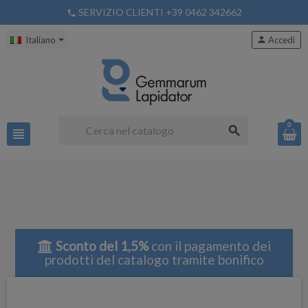
SERVIZIO CLIENTI +39 0462 342662
phone
Italiano
person
Accedi
0
search
view_headline
Sconto del 1,5%
con il pagamento dei
prodotti del catalogo tramite bonifico