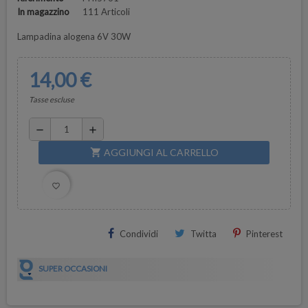
In magazzino
111 Articoli
Lampadina alogena 6V 30W
14,00 €
Tasse escluse
remove
add
AGGIUNGI AL CARRELLO
shopping_cart
favorite_border
Condividi
Twitta
Pinterest
SUPER OCCASIONI