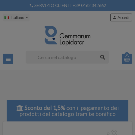
SERVIZIO CLIENTI +39 0462 342662
phone
Italiano
person
Accedi
0
search
view_headline
Sconto del 1,5%
con il pagamento dei
prodotti del catalogo tramite bonifico