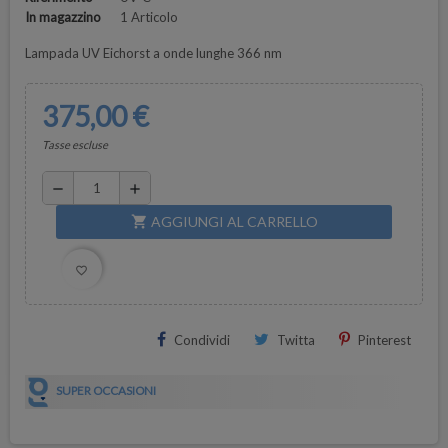
In magazzino
1 Articolo
Lampada UV Eichorst a onde lunghe 366 nm
375,00 €
Tasse escluse
remove
add
AGGIUNGI AL CARRELLO
shopping_cart
favorite_border
Condividi
Twitta
Pinterest
SUPER OCCASIONI