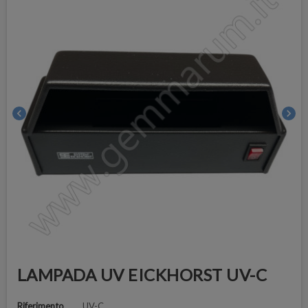
chevron_left
chevron_right
LAMPADA UV EICKHORST UV-C
Riferimento
UV-C