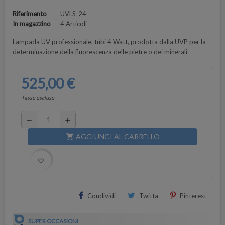
Riferimento
UVLS-24
In magazzino
4 Articoli
Lampada UV professionale, tubi 4 Watt, prodotta dalla UVP per la
determinazione della fluorescenza delle pietre o dei minerali
525,00 €
Tasse escluse
remove
add
AGGIUNGI AL CARRELLO
shopping_cart
favorite_border
Condividi
Twitta
Pinterest
SUPER OCCASIONI