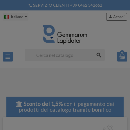
SERVIZIO CLIENTI +39 0462 342662
phone
Italiano
person
Accedi
0
search
view_headline
Sconto del 1,5%
con il pagamento dei
prodotti del catalogo tramite bonifico