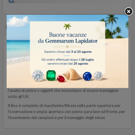
DESCRIZIONE
Lampada Professionale a due tubi UV da 4 watt onde corte 254nm
e onde lunghe 365 nm mascherati da speciali filtri e con accensione
separata.
Lampada robusta e maneggevole per un uso professionale e
duraturo.
Per semplificare l'utilizzo della lampada si consiglia il suo box C10,
utile per la selezione delle pietre, per l'analisi di minerali e per
l'analisi di pietre o oggetti che necessitano di essere maneggiati
sotto gli UV.
Il Box è completo di mascherina filtrata nella parte superiore per
l'osservazione e ampia apertura con panno para luce sul fronte, per
l'inserimento dei campioni e per il maneggio degli stessi.