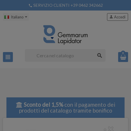
SERVIZIO CLIENTI +39 0462 342662
phone
Italiano
person
Accedi
0
search
view_headline
Sconto del 1,5%
con il pagamento dei
prodotti del catalogo tramite bonifico