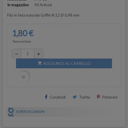
In magazzino
90 Articoli
Filo in Seta naturale Griffin N.12 Ø 0.98 mm
1,80 €
Tasse escluse
remove
add
AGGIUNGI AL CARRELLO
shopping_cart
favorite_border
Condividi
Twitta
Pinterest
SUPER OCCASIONI