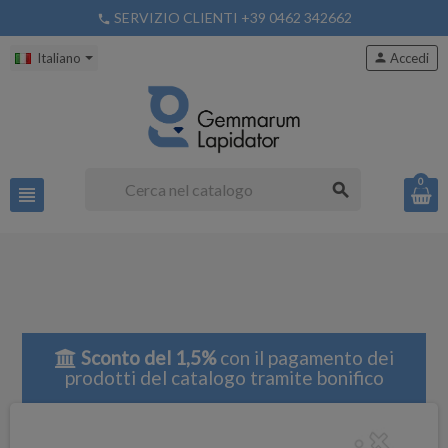
SERVIZIO CLIENTI +39 0462 342662
phone
Italiano
person
Accedi
0
search
view_headline
Sconto del 1,5%
con il pagamento dei
prodotti del catalogo tramite bonifico