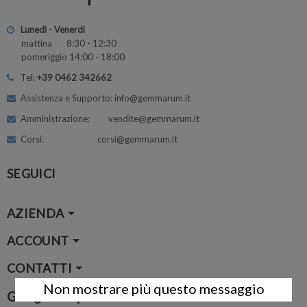
Lunedì - Venerdì
mattina 8:30 - 12:30
pomeriggio 14:00 - 18:00
Tel:
+39 0462 342662
Assistenza e Supporto: info@gemmarum.it
Amministrazione: vendite@gemmarum.it
Corsi: corsi@gemmarum.it
SEGUICI
AZIENDA
ACCOUNT
CONTATTI
Non mostrare più questo messaggio
Google Map