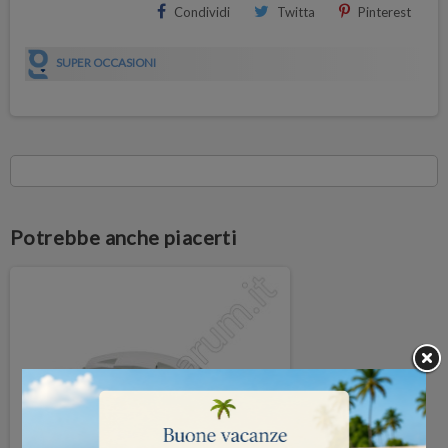
Condividi
Twitta
Pinterest
SUPER OCCASIONI
Potrebbe anche piacerti