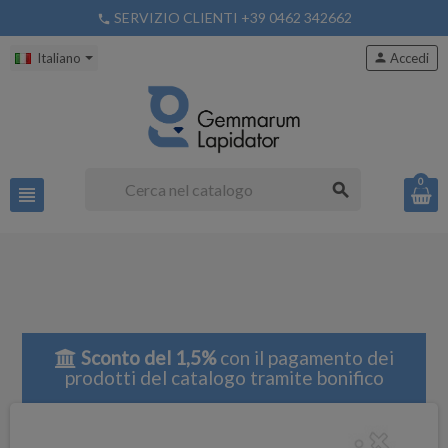
SERVIZIO CLIENTI +39 0462 342662
phone
Italiano
person
Accedi
0
search
view_headline
Sconto del 1,5%
con il pagamento dei
prodotti del catalogo tramite bonifico