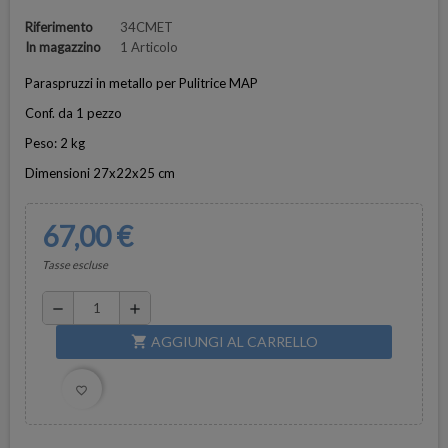
Riferimento
34CMET
In magazzino
1 Articolo
Paraspruzzi in metallo per Pulitrice MAP
Conf. da 1 pezzo
Peso: 2 kg
Dimensioni 27x22x25 cm
67,00 €
Tasse escluse
remove
add
AGGIUNGI AL CARRELLO
shopping_cart
favorite_border