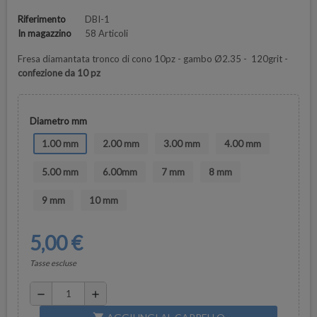
Riferimento
DBI-1
In magazzino
58 Articoli
Fresa diamantata tronco di cono 10pz - gambo Ø2.35 - 120grit -
confezione da 10 pz
Diametro mm
1.00 mm
2.00 mm
3.00 mm
4.00 mm
5.00 mm
6.00mm
7 mm
8 mm
9 mm
10 mm
5,00 €
Tasse escluse
remove
add