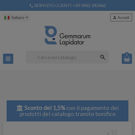
SERVIZIO CLIENTI +39 0462 342662
phone
Italiano
person
Accedi
0
search
view_headline
Sconto del 1,5%
con il pagamento dei
prodotti del catalogo tramite bonifico