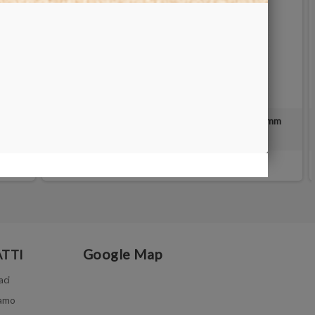
Disco diamantato Ø 150/200 mm - Foro 12.7 mm
15,00 €
Google Map
TTI
aci
iamo