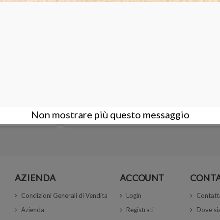
S4
Fresa a punta 14000 grit
Non mostrare più questo messaggio
17,00 €
AZIENDA
ACCOUNT
CONTA
Condizioni Generali di Vendita
Login
Contatt
Azienda
Registrati
Dove s