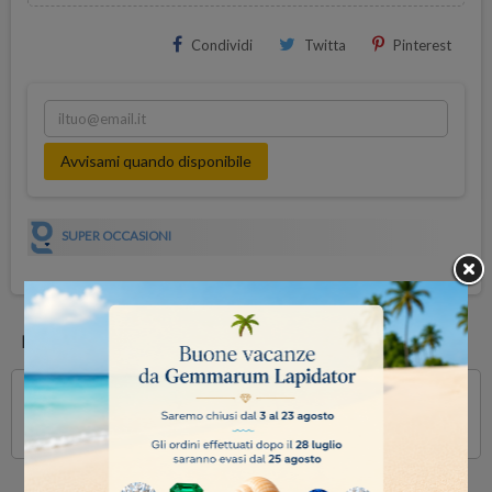
Condividi
Twitta
Pinterest
Avvisami quando disponibile
SUPER OCCASIONI
DESCRIZIONE
Fresa diamantata sinterizzata a cono inverso, gambo Ø 2.35 mm,
120 grit