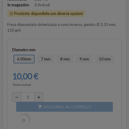
In magazzino
0 Articoli
Prodotto disponibile con diverse opzioni
error_outline
Fresa diamantata sinterizzata a cono inverso, gambo Ø 2.35 mm,
120 grit
Diametro mm
6.00mm
7 mm
8 mm
9 mm
10 mm
10,00 €
Tasse escluse
remove
add
AGGIUNGI AL CARRELLO
shopping_cart
favorite_border