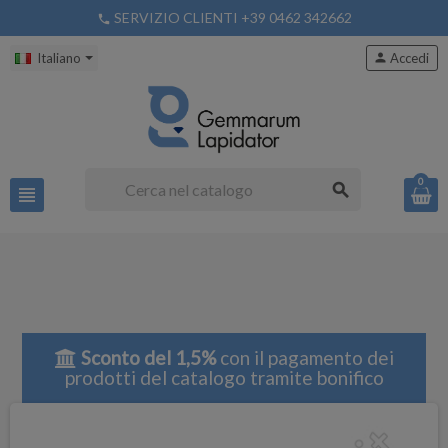
SERVIZIO CLIENTI +39 0462 342662
phone
Italiano
person
Accedi
0
search
view_headline
Sconto del 1,5%
con il pagamento dei
prodotti del catalogo tramite bonifico