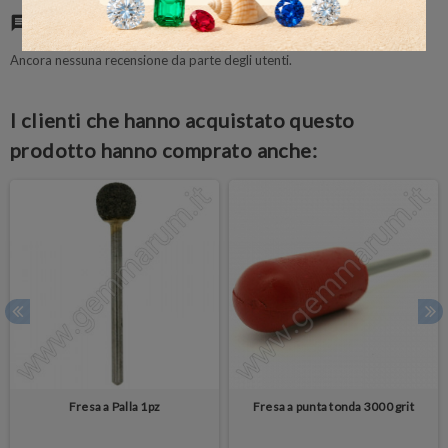
Commenti
(0)
chat
Ancora nessuna recensione da parte degli utenti.
I clienti che hanno acquistato questo
prodotto hanno comprato anche:
Fresa a Palla 1pz
Fresa a punta tonda 3000 grit