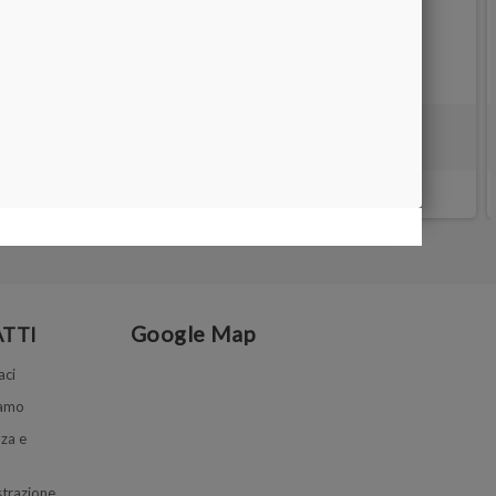
X4
DISCO SMUSSATO 10 pezzi
7,50 €
Google Map
TTI
aci
iamo
za e
trazione