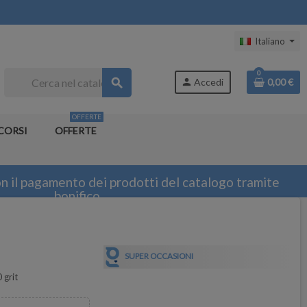
Italiano
0
search
person
Accedi
0,00 €
OFFERTE
CORSI
OFFERTE
n il pagamento dei prodotti del catalogo tramite
bonifico
SUPER OCCASIONI
 grit