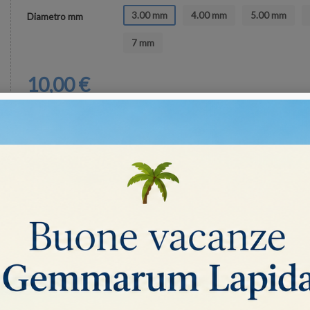
3.00 mm
4.00 mm
5.00 mm
Diametro mm
7 mm
10,00 €
Tasse escluse
remove
add
AGGIUNGI AL CARRELLO
shopping_cart
favorite_border
Condividi
Twitta