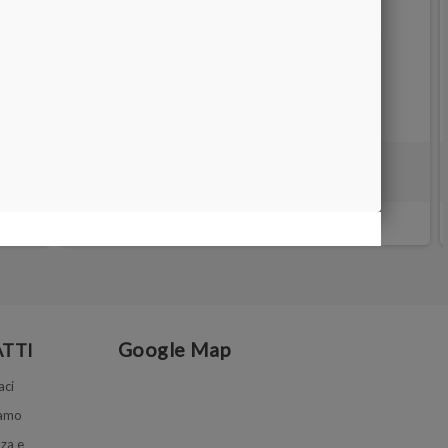
ANELLIERA BOMBATA 1-36
12,00 €
Google Map
TTI
aci
iamo
za e