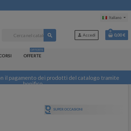
Italiano
0
search
person
Accedi
0,00 €
OFFERTE
CORSI
OFFERTE
n il pagamento dei prodotti del catalogo tramite
bonifico
SUPER OCCASIONI