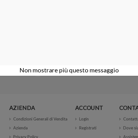
t
DISCO SMUSSATO 10 pezzi
7,50 €
Non mostrare più questo messaggio
AZIENDA
ACCOUNT
CONTA
Condizioni Generali di Vendita
Login
Contatt
Azienda
Registrati
Dove s
Privacy Policy
Assisten