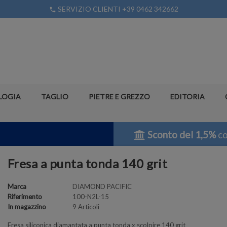
SERVIZIO CLIENTI +39 0462 342662
phone
LOGIA
TAGLIO
PIETRE E GREZZO
EDITORIA
Sconto del 1,5%
co
Fresa a punta tonda 140 grit
Marca
DIAMOND PACIFIC
Riferimento
100-N2L-15
In magazzino
9 Articoli
Fresa siliconica diamantata a punta tonda x scolpire 140 grit