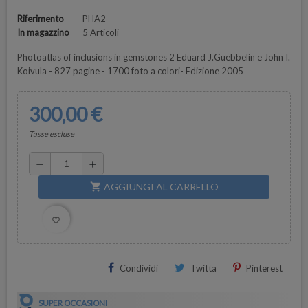
Riferimento
PHA2
In magazzino
5 Articoli
Photoatlas of inclusions in gemstones 2 Eduard J.Guebbelin e John I.
Koivula - 827 pagine - 1700 foto a colori- Edizione 2005
300,00 €
Tasse escluse
remove
add
AGGIUNGI AL CARRELLO
shopping_cart
favorite_border
Condividi
Twitta
Pinterest
SUPER OCCASIONI