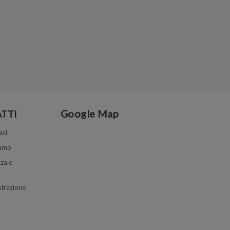
Google Map
TTI
aci
iamo
za e
trazione