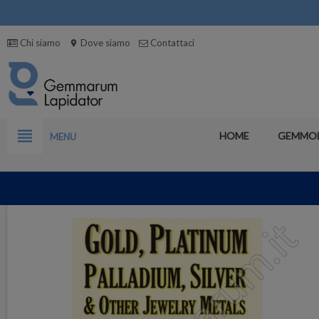
Chi siamo
Dove siamo
Contattaci
location_on
view_headline
HOME
GEMMO
MENU