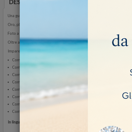
DESCRIZIONE
Una guida a colori per professionisti e non su oro, platino, palladio, arge
Oro, platino, palladio, argento e altri metalli per gioielli spiega come tes
Foto a colori di alta qualità mostrano come questi metalli vengono utilizza
Oltre a fornire una prospettiva storica e fatti interessanti sui metalli, que
Imparerai a:
Come leggere i timbri sulle montature per gioielli
Come identificare i metalli dei gioielli
Come determinare il contenuto di oro nei gioielli
Come e dove vendere i tuoi gioielli
Come individuare un contratto di spedizione equo
Come selezionare le raffinerie e preparare le spedizioni a loro destina
Come prevenire e rimuovere l'ossidazione dell'argento
Come pulire i gioielli in metallo
In lingua Inglese!