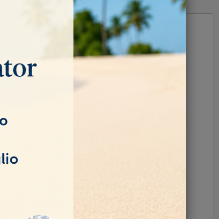
nio, niobio, alluminio, carburo di tungsteno e cromo cobalto.
e commerciali e di estrazione responsabili.