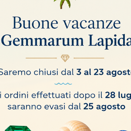
nto, rame, bronzo, ottone, ferro, acciaio inossidabile, acciaio di Damasco, tita
tare, acquistare, vendere e prendersi cura dei gioielli con metalli preziosi enon.
ti in modo creativo in gioielleria.
sto libro discute i metodi di produzione dei gioielli, la placcatura e le pratich
te