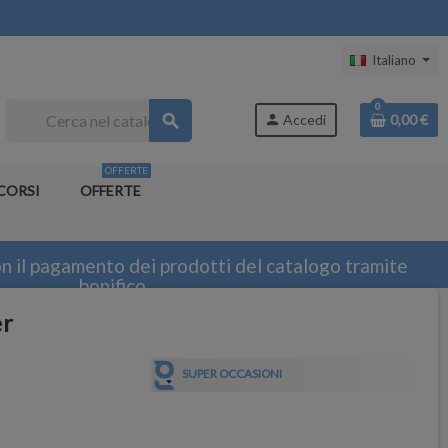
Italiano
0
search
person
Accedi
0,00 €
OFFERTE
CORSI
OFFERTE
n il pagamento dei prodotti del catalogo tramite
bonifico
er
SUPER OCCASIONI