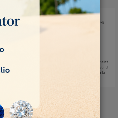
parti è incorporata una speciale elaborazione del colore chiamata PMS
originale Munsell.
gior parte delle gemme
pietra sfaccettata trasparente è un lavoro complesso. In effetti, i
i di colore opaco stampati nel sistema World of Color. Tuttavia,
 dimostrerà che il sistema è coerente ed affidabile.
otato di 40 pagine a colori di alta qualità che rappresentano le tonalità
posizione Munsell. Fa parte del set una “Corona sfaccettata” WOC (World
eziosa. Nell’ultima sezione di questo manuale trovate 50 tabelle per la
 gemme