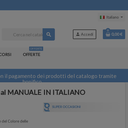
Italiano
0
search
person
Accedi
0,00 €
OFFERTE
CORSI
OFFERTE
n il pagamento dei prodotti del catalogo tramite
bonifico
ional MANUALE IN ITALIANO
SUPER OCCASIONI
del Colore delle