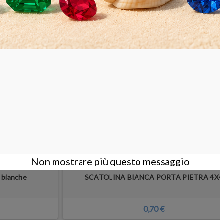
o hanno comprato anche:
Non mostrare più questo messaggio
4 bianche
SCATOLINA BIANCA PORTA PIETRA 4X
0,70 €