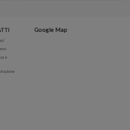
Google Map
TTI
aci
iamo
za e
trazione