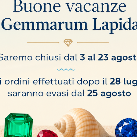
etre di colore. Sebbene i colori Munsell siano la base del sistema, in alcune 
sentire di includere colori aggiuntivi rispetto a quelli presentati nel libro 
endono World of Color una risorsa per la classificazione dei colori della mag
nalizzare il colore delle vostre Gemme di colore. Identificare il colore di una 
ibrante colore tridimensionale di una pietra preziosa trasparente con gli oval
escritta in seguito, ripetere il processo di valutazione con alcuni campioni noti
e portatile. Il sistema è stato progettato come un libro a fogli mobili che è d
raslucido trasparente che fornisce il nome del colore corrispondente ad ogni 
ogliabile, a simulare tridimensionalmente l'aspetto del colore in una pietra pr
one devono essere utilizzati non solo per classificare, ma anche per valutare le