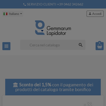
SERVIZIO CLIENTI +39 0462 342662
phone
Italiano
person
Accedi
0
search
view_headline
Sconto del 1,5%
con il pagamento dei
prodotti del catalogo tramite bonifico