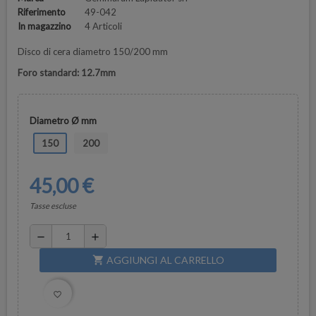
Riferimento
49-042
In magazzino
4 Articoli
Disco di cera diametro 150/200 mm
Foro standard: 12.7mm
Diametro Ø mm
150
200
45,00 €
Tasse escluse
remove
add
AGGIUNGI AL CARRELLO
shopping_cart
favorite_border