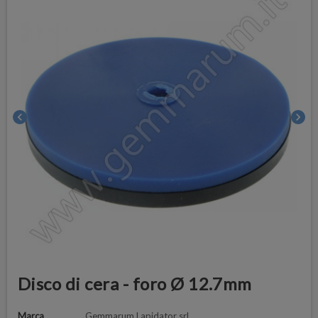
chevron_left
chevron_right
Disco di cera - foro Ø 12.7mm
Marca
Gemmarum Lapidator srl