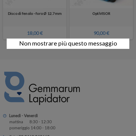
Disco di fenolo - foro Ø 12.7mm
OptiVISOR
18,00 €
90,00 €
Non mostrare più questo messaggio
Lunedì - Venerdì
mattina 8:30 - 12:30
pomeriggio 14:00 - 18:00