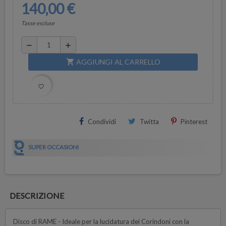
140,00 €
Tasse escluse
remove
add
AGGIUNGI AL CARRELLO
shopping_cart
favorite_border
Condividi
Twitta
Pinterest
SUPER OCCASIONI
DESCRIZIONE
Disco di RAME - Ideale per la lucidatura dei Corindoni con la