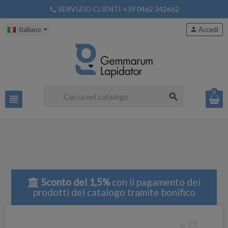
SERVIZIO CLIENTI +39 0462 342662
phone
Italiano
person
Accedi
0
search
view_headline
Sconto del 1,5%
con il pagamento dei
prodotti del catalogo tramite bonifico