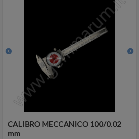
chevron_left
chevron_right
CALIBRO MECCANICO 100/0.02
mm