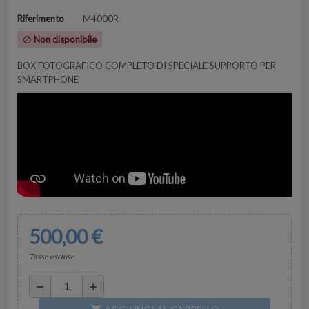
Riferimento
M4000R
Non disponibile
block
BOX FOTOGRAFICO COMPLETO DI SPECIALE SUPPORTO PER
SMARTPHONE
500,00 €
Tasse escluse
remove
add