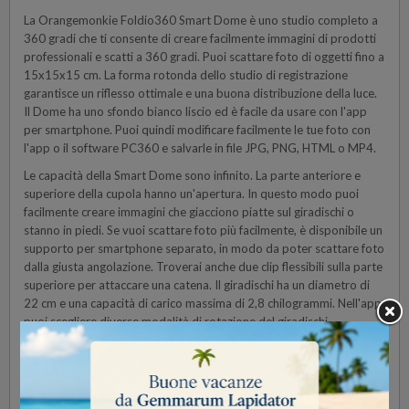
La Orangemonkie Foldio360 Smart Dome è uno studio completo a
360 gradi che ti consente di creare facilmente immagini di prodotti
professionali e scatti a 360 gradi. Puoi scattare foto di oggetti fino a
15x15x15 cm. La forma rotonda dello studio di registrazione
garantisce un riflesso ottimale e una buona distribuzione della luce.
Il Dome ha uno sfondo bianco liscio ed è facile da usare con l'app
per smartphone. Puoi quindi modificare facilmente le tue foto con
l'app o il software PC360 e salvarle in file JPG, PNG, HTML o MP4.
Le capacità della Smart Dome sono infinito. La parte anteriore e
superiore della cupola hanno un'apertura. In questo modo puoi
facilmente creare immagini che giacciono piatte sul giradischi o
stanno in piedi. Se vuoi scattare foto più facilmente, è disponibile un
supporto per smartphone separato, in modo da poter scattare foto
dalla giusta angolazione. Troverai anche due clip flessibili sulla parte
superiore per attaccare una catena. Il giradischi ha un diametro di
22 cm e una capacità di carico massima di 2,8 chilogrammi. Nell'app
puoi scegliere diverse modalità di rotazione del giradischi.
Il Dome ha un ambiente illuminato in modo diffuso grazie alle 258
luci a LED. Ciò garantisce che i prodotti vengano catturati con
un'ombra quanto più vicina possibile e che il colore appaia fedele
alla realtà. Queste luci LED sono composte da 129 LED caldi