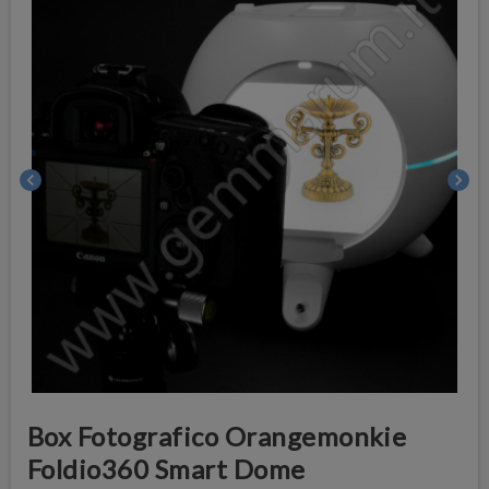
chevron_left
chevron_right
Box Fotografico Orangemonkie
Foldio360 Smart Dome