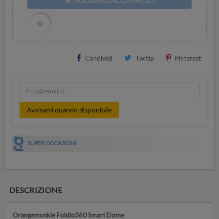
AGGIUNGI AL CARRELLO
shopping_cart
favorite_border
Condividi
Twitta
Pinterest
Avvisami quando disponibile
SUPER OCCASIONI
DESCRIZIONE
Orangemonkie Foldio360 Smart Dome