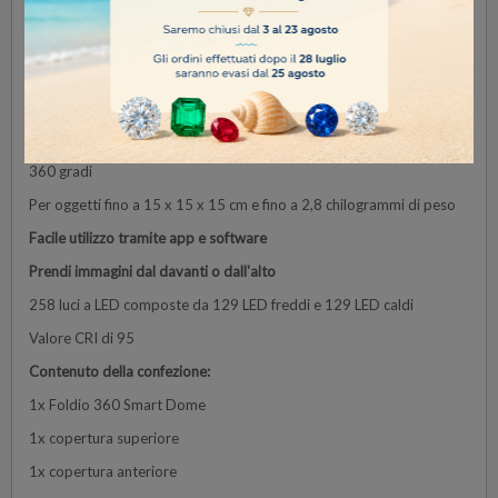
(2300K) e 129 LED freddi (5600K). La temperatura del colore è
facile da regolare in base alla luce ambientale. Il valore CRI è
superiore a 95, quindi hai la certezza di una visualizzazione naturale
dei tuoi prodotti.
Caratteristiche dell'Orangemonkie Foldio360 Smart Dome
Studio a 360 gradi per la creazione immagini del prodotto e scatti a
360 gradi
Per oggetti fino a 15 x 15 x 15 cm e fino a 2,8 chilogrammi di peso
Facile utilizzo tramite app e software
Prendi immagini dal davanti o dall'alto
258 luci a LED composte da 129 LED freddi e 129 LED caldi
Valore CRI di 95
Contenuto della confezione:
1x Foldio 360 Smart Dome
1x copertura superiore
1x copertura anteriore