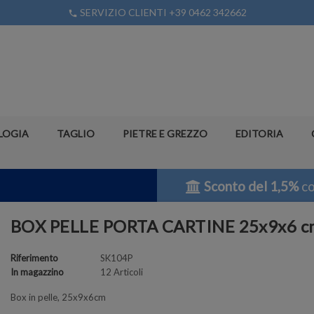
SERVIZIO CLIENTI +39 0462 342662
phone
LOGIA
TAGLIO
PIETRE E GREZZO
EDITORIA
Sconto del 1,5%
co
BOX PELLE PORTA CARTINE 25x9x6 c
Riferimento
SK104P
In magazzino
12 Articoli
Box in pelle, 25x9x6cm