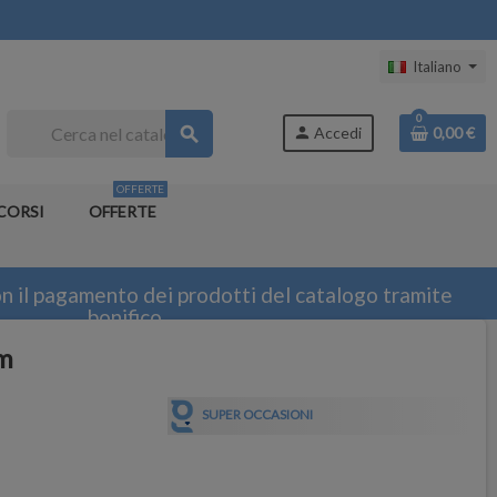
Italiano
0
search
person
Accedi
0,00 €
OFFERTE
CORSI
OFFERTE
n il pagamento dei prodotti del catalogo tramite
bonifico
m
SUPER OCCASIONI