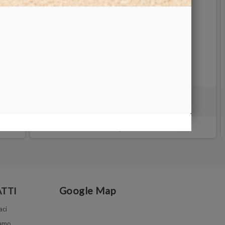
BOX PELLE PORTA CARTINE 15x9x6 cm
25,00 €
Google Map
TTI
aci
iamo