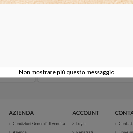
ATOLINE 4X4
BOX PORTA CARTINE 25x9x6 cm
Non mostrare più questo messaggio
14,00 €
AZIENDA
ACCOUNT
CONTA
Condizioni Generali di Vendita
Login
Contatt
Azienda
Registrati
Dove s