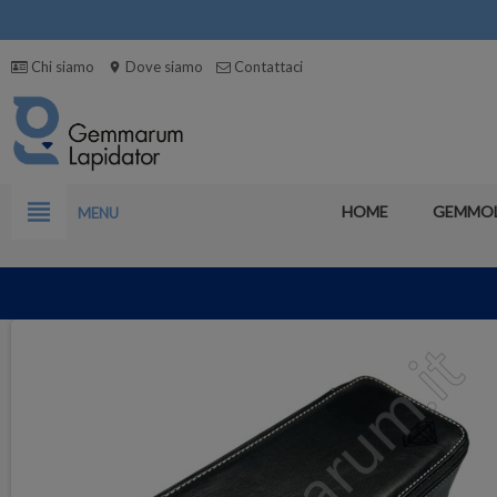
Chi siamo
Dove siamo
Contattaci
location_on
view_headline
HOME
GEMMO
MENU