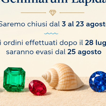
ifinito con cuciture bianche e cerniera di chiusura.
d 80x45 mm
o hanno comprato anche: