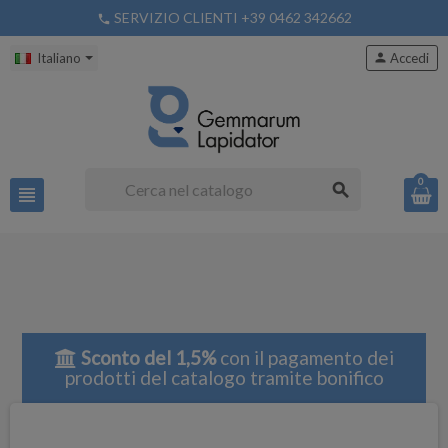
SERVIZIO CLIENTI +39 0462 342662
phone
Italiano
person
Accedi
0
search
view_headline
Sconto del 1,5%
con il pagamento dei
prodotti del catalogo tramite bonifico