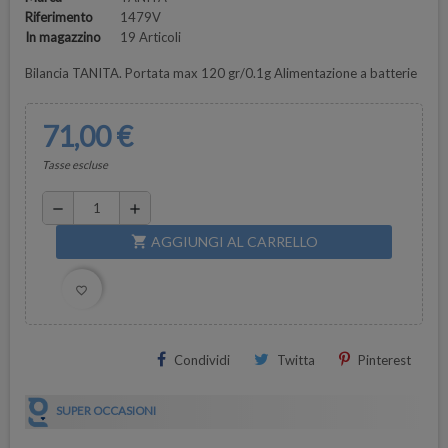
Riferimento
1479V
In magazzino
19 Articoli
Bilancia TANITA. Portata max 120 gr/0.1g Alimentazione a batterie
71,00 €
Tasse escluse
remove
add
AGGIUNGI AL CARRELLO
shopping_cart
favorite_border
Condividi
Twitta
Pinterest
SUPER OCCASIONI