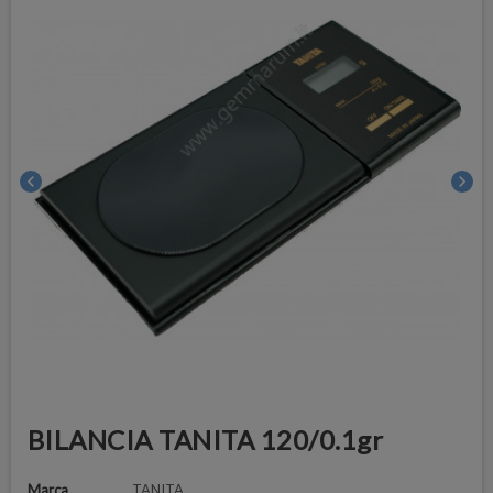
chevron_left
chevron_right
BILANCIA TANITA 120/0.1gr
Marca
TANITA