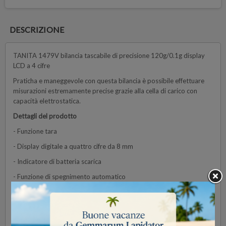
DESCRIZIONE
TANITA 1479V bilancia tascabile di precisione 120g/0.1g display
LCD a 4 cifre
Praticha e maneggevole con questa bilancia è possibile effettuare
misurazioni estremamente precise grazie alla cella di carico con
capacità elettrostatica.
Dettagli del prodotto
- Funzione tara
- Display digitale a quattro cifre da 8 mm
- Indicatore di batteria scarica
- Funzione di spegnimento automatico
Dati tecnici
Capacità massima: 0-120 g
Suddivisione: 0.1g (precisione: +- 0.1g)