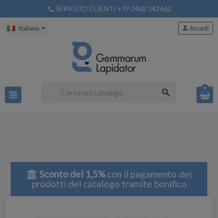
SERVIZIO CLIENTI +39 0462 342662
phone
Italiano
person
Accedi
0
search
view_headline
Sconto del 1,5%
con il pagamento dei
prodotti del catalogo tramite bonifico