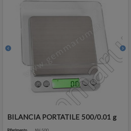
chevron_left
chevron_right
BILANCIA PORTATILE 500/0.01 g
Riferimento
NV-500