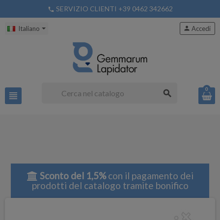
SERVIZIO CLIENTI +39 0462 342662
phone
Italiano
person
Accedi
0
search
view_headline
Sconto del 1,5%
con il pagamento dei
prodotti del catalogo tramite bonifico