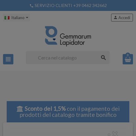
SERVIZIO CLIENTI +39 0462 342662
phone
Italiano
person
Accedi
0
search
view_headline
Sconto del 1,5%
con il pagamento dei
prodotti del catalogo tramite bonifico