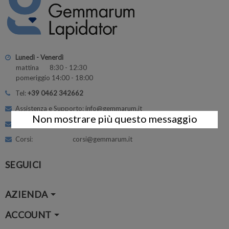
Lunedì - Venerdì
mattina 8:30 - 12:30
pomeriggio 14:00 - 18:00
Tel:
+39 0462 342662
Assistenza e Supporto: info@gemmarum.it
Non mostrare più questo messaggio
Amministrazione: vendite@gemmarum.it
Corsi: corsi@gemmarum.it
SEGUICI
AZIENDA
ACCOUNT