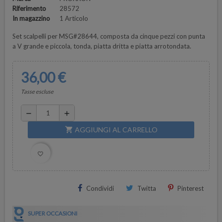
Riferimento
28572
In magazzino
1 Articolo
Set scalpelli per MSG#28644, composta da cinque pezzi con punta
a V grande e piccola, tonda, piatta dritta e piatta arrotondata.
36,00 €
Tasse escluse
remove
add
AGGIUNGI AL CARRELLO
shopping_cart
favorite_border
Condividi
Twitta
Pinterest
SUPER OCCASIONI