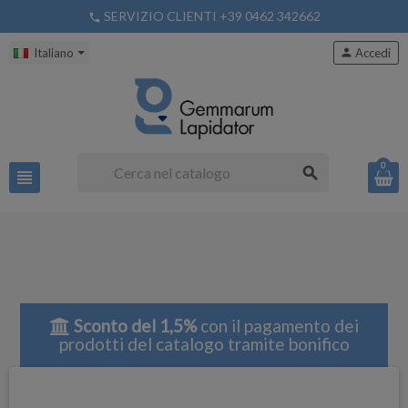
SERVIZIO CLIENTI +39 0462 342662
phone
Italiano
person
Accedi
0
search
view_headline
Sconto del 1,5%
con il pagamento dei
prodotti del catalogo tramite bonifico