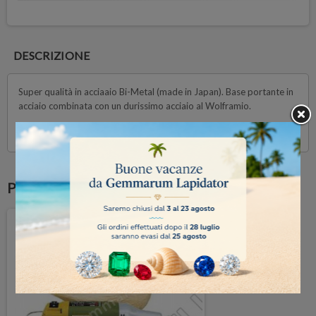
DESCRIZIONE
Super qualità in acciaaio Bi-Metal (made in Japan). Base portante in
acciaio combinata con un durissimo acciaio al Wolframio.
I taglienti vengono singolarmente affilati a mano.
Potrebbe anche piacerti