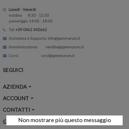
Lunedì - Venerdì
mattina 8:30 - 12:30
pomeriggio 14:00 - 18:00
Tel:
+39 0462 342662
Assistenza e Supporto: info@gemmarum.it
Amministrazione: vendite@gemmarum.it
Corsi: corsi@gemmarum.it
SEGUICI
AZIENDA
ACCOUNT
CONTATTI
Non mostrare più questo messaggio
Google Map