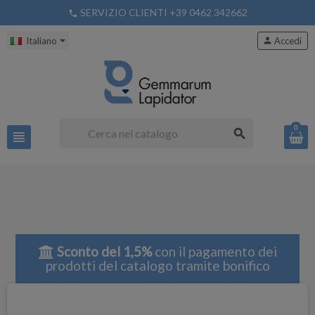
SERVIZIO CLIENTI +39 0462 342662
phone
Italiano
person
Accedi
0
search
view_headline
Sconto del 1,5%
con il pagamento dei
prodotti del catalogo tramite bonifico