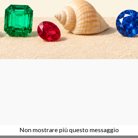
re Reflex full frame
AZIENDA
ACCOUNT
CONTA
Condizioni Generali di Vendita
Login
Contatt
Azienda
Registrati
Dove s
Privacy Policy
Assisten
Supporto
Non mostrare più questo messaggio
Amminis