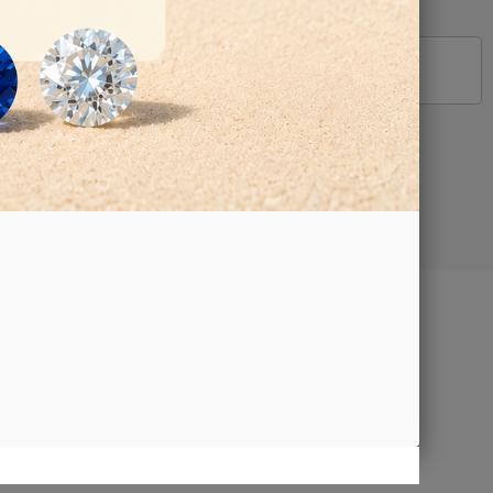
Google Map
TTI
aci
iamo
za e
trazione