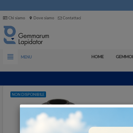
Chi siamo
Dove siamo
Contattaci
location_on
view_headline
HOME
GEMMO
MENU
NON DISPONIBILE