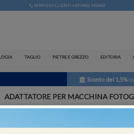
SERVIZIO CLIENTI +39 0462 342662
phone
LOGIA
TAGLIO
PIETRE E GREZZO
EDITORIA
Sconto del 1,5%
co
ADATTATORE PER MACCHINA FOTOGR
Riferimento
ST-146
Non disponibile
block
Adattatore per macchina fotografica Reflex. Per l'utilizzo è necessario l'an