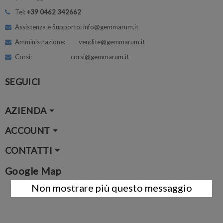
Tel:
+39 0462 342662
Assistenza e Supporto: info@gemmarum.it
Amministrazione: vendite@gemmarum.it
Corsi: corsi@gemmarum.it
SEGUICI
AZIENDA
ACCOUNT
CONTATTI
Google Map
Non mostrare più questo messaggio