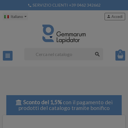
SERVIZIO CLIENTI +39 0462 342662
phone
Italiano
person
Accedi
0
search
view_headline
Sconto del 1,5%
con il pagamento dei
prodotti del catalogo tramite bonifico