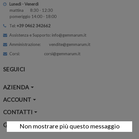
Lunedì - Venerdì
mattina 8:30 - 12:30
pomeriggio 14:00 - 18:00
Tel:
+39 0462 342662
Assistenza e Supporto: info@gemmarum.it
Amministrazione: vendite@gemmarum.it
Corsi: corsi@gemmarum.it
SEGUICI
AZIENDA
ACCOUNT
CONTATTI
Google Map
Non mostrare più questo messaggio