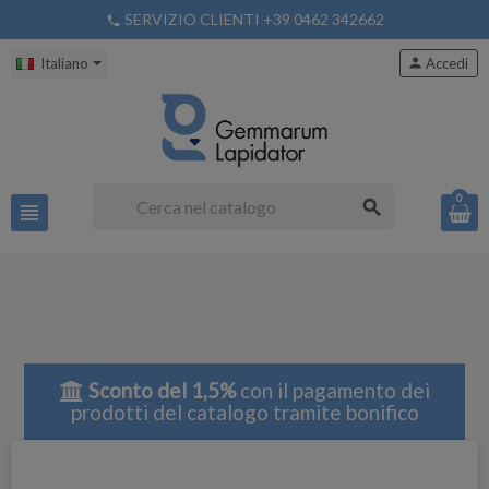
SERVIZIO CLIENTI +39 0462 342662
phone
Italiano
person
Accedi
0
search
view_headline
Sconto del 1,5%
con il pagamento dei
prodotti del catalogo tramite bonifico