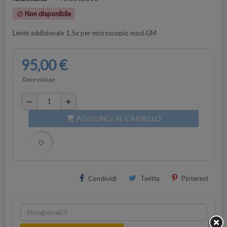
Non disponibile
block
Lente addizionale 1,5x per microscopio mod.GM
95,00 €
Tasse escluse
remove
add
AGGIUNGI AL CARRELLO
shopping_cart
favorite_border
Condividi
Twitta
Pinterest