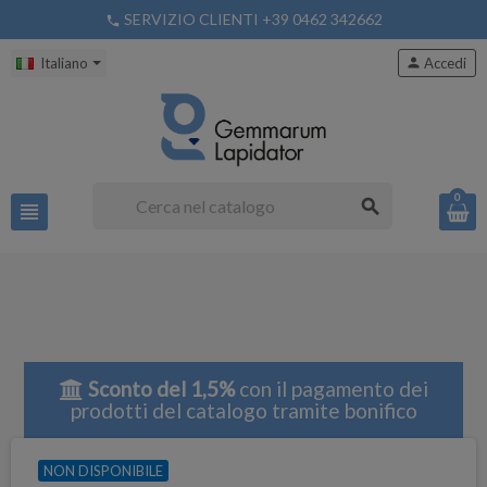
SERVIZIO CLIENTI +39 0462 342662
phone
Italiano
person
Accedi
0
search
view_headline
Sconto del 1,5%
con il pagamento dei
prodotti del catalogo tramite bonifico
NON DISPONIBILE