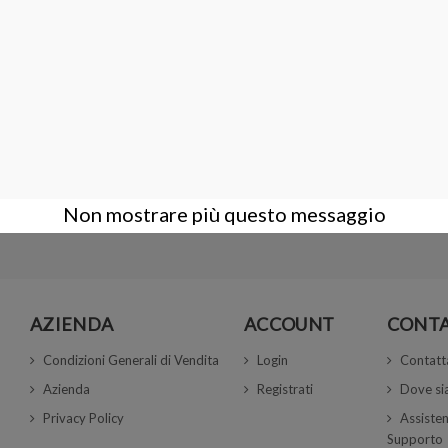
Microscopio professionale
Leica IVESTA 3 Binoculare
4.500,00 €
Non mostrare più questo messaggio
AZIENDA
ACCOUNT
CONTA
Condizioni Generali di Vendita
Login
Contatt
Azienda
Registrati
Dove s
Privacy Policy
Assisten
Supporto