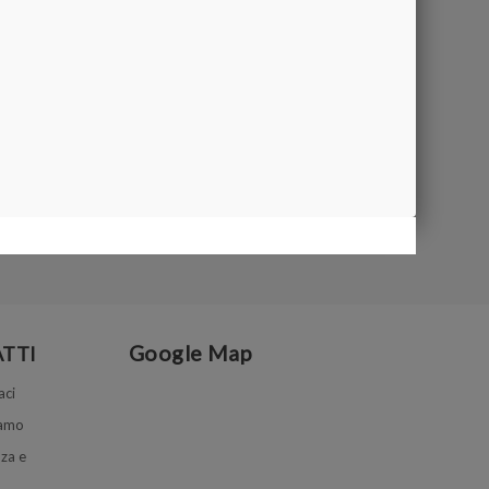
Google Map
TTI
aci
iamo
za e