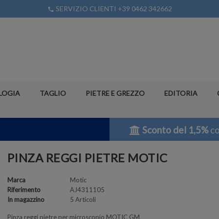
SERVIZIO CLIENTI +39 0462 342662
phone
LOGIA
TAGLIO
PIETRE E GREZZO
EDITORIA
Sconto del 1,5%
co
PINZA REGGI PIETRE MOTIC
Marca
Motic
Riferimento
AJ4311105
In magazzino
5 Articoli
Pinza reggi pietre per microscopio MOTIC GM