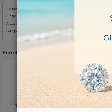
Il supporto ideale per i diamanti, i rubini e gli zaffiri. In acciaio inossidab
Lunghezza: 120mm
Altezza : 30mm
Foro per l'attacco al microscopio : Ø 6mm
Potrebbe anche piacerti