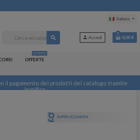
Italiano
0
search
person
Accedi
0,00 €
OFFERTE
CORSI
OFFERTE
n il pagamento dei prodotti del catalogo tramite
bonifico
SUPER OCCASIONI