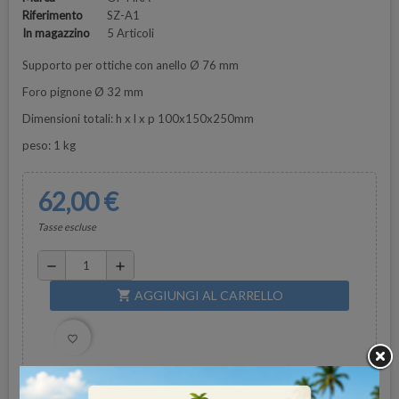
Riferimento
SZ-A1
In magazzino
5 Articoli
Supporto per ottiche con anello Ø 76 mm
Foro pignone Ø 32 mm
Dimensioni totali: h x l x p 100x150x250mm
peso: 1 kg
62,00 €
Tasse escluse
remove
add
AGGIUNGI AL CARRELLO
shopping_cart
favorite_border